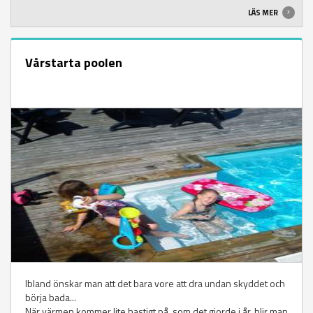
LÄS MER
Vårstarta poolen
Ibland önskar man att det bara vore att dra undan skyddet och
börja bada...
När värmen kommer lite hastigt på, som det gjorde i år, blir man