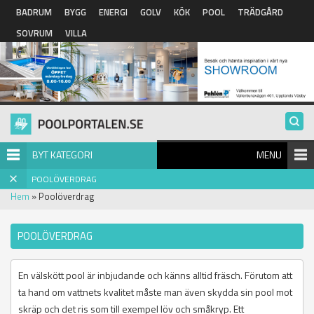
Hoppa till huvudinnehåll
BADRUM
BYGG
ENERGI
GOLV
KÖK
POOL
TRÄDGÅRD
SOVRUM
VILLA
BYT KATEGORI
MENU
POOLÖVERDRAG
Hem
» Poolöverdrag
POOLÖVERDRAG
En välskött pool är inbjudande och känns alltid fräsch. Förutom att
ta hand om vattnets kvalitet måste man även skydda sin pool mot
skräp och det ris som till exempel löv och småkryp. Ett