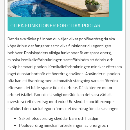
OLIKA FUNKTIONER FÖR OLIKA POOLAR
Det du ska tänka på innan du väljer vilket poolöverdrag du ska
köpa är hur det fungerar samt vilka funktioner du egentligen
behöver. Poolskyddets viktiga funktioner är att spara energi,
minska kemikalieförbrukningen samt förhindra att debris och
skräp hamnar i poolen. Kemikalieförbrukningen minskar eftersom
inget dunstar bort när ett överdrag används. Använder ni poolen
ofta kan ett överdrag med automatisk stängning vara att föredra
eftersom det både sparar tid och arbete. Då sköter en motor
arbetet istället. Bor ni i ett soligt område kan det vara värt att
investera i ett överdrag med extra UV-skydd, som till exempel
solfolie. I den här kategorin finns det överdrag för alla säsonger.
Säkerhetsöverdrag skyddar barn och husdjur
Poolöverdrag minskar förbrukningen av energi och