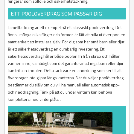
fungerar som solfolie och säkerhetstäckning.
ETT POOLÖVERDRAG SOM PASSAR DIG
Lamelltäckning är ett exempel på ett klassiskt poolöverdrag. Det
finns i många olika färger och former, är lätt att rulla ut över poolen
samt enkelt att installera själv. För dig som har små barn eller djur
är ett säkerhetsöverdrag en oumbärlig investering. Ett
säkerhetsöverdrag håller både poolen fri från skräp och håller
värmen inne, samtidigt som det garanterar att inga barn eller djur
kan trilla in i poolen. Detta tack vare en anordning som ser till att
överdraget inte glipar längs kanterna. När du väljer poolöverdrag
bestämmer du själv om du vill ha manuell eller automatisk upp-
och neddragning. Tänk på att du under vintern kan behöva
komplettera med vinterplåtar.