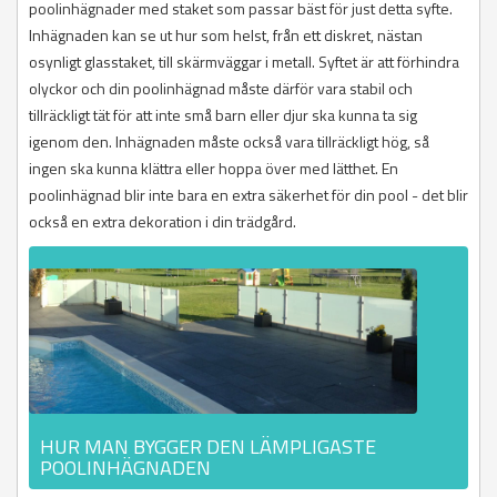
poolinhägnader med staket som passar bäst för just detta syfte.
Inhägnaden kan se ut hur som helst, från ett diskret, nästan
osynligt glasstaket, till skärmväggar i metall. Syftet är att förhindra
olyckor och din poolinhägnad måste därför vara stabil och
tillräckligt tät för att inte små barn eller djur ska kunna ta sig
igenom den. Inhägnaden måste också vara tillräckligt hög, så
ingen ska kunna klättra eller hoppa över med lätthet. En
poolinhägnad blir inte bara en extra säkerhet för din pool - det blir
också en extra dekoration i din trädgård.
HUR MAN BYGGER DEN LÄMPLIGASTE
POOLINHÄGNADEN