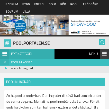
Hoppa till huvudinnehåll
BADRUM
BYGG
ENERGI
GOLV
KÖK
POOL
TRÄDGÅRD
SOVRUM
VILLA
BYT KATEGORI
MENU
POOLINHÄGNAD
Hem
» Poolinhägnad
POOLINHÄGNAD
Att ha pool är underbart. Den inbjuder till såväl bad som lek under
de varma dagarna. Men att ha pool innebär också ansvar. För att
undvika olyckor som kan ha hemsk utgång är det viktigt att hålla