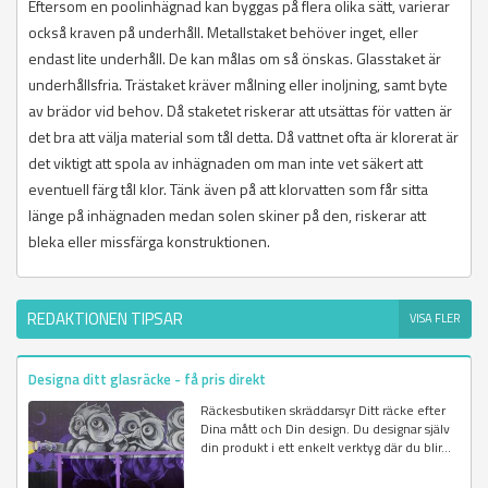
Eftersom en poolinhägnad kan byggas på flera olika sätt, varierar
också kraven på underhåll. Metallstaket behöver inget, eller
endast lite underhåll. De kan målas om så önskas. Glasstaket är
underhållsfria. Trästaket kräver målning eller inoljning, samt byte
av brädor vid behov. Då staketet riskerar att utsättas för vatten är
det bra att välja material som tål detta. Då vattnet ofta är klorerat är
det viktigt att spola av inhägnaden om man inte vet säkert att
eventuell färg tål klor. Tänk även på att klorvatten som får sitta
länge på inhägnaden medan solen skiner på den, riskerar att
bleka eller missfärga konstruktionen.
REDAKTIONEN TIPSAR
VISA FLER
Designa ditt glasräcke - få pris direkt
Räckesbutiken skräddarsyr Ditt räcke efter
Dina mått och Din design. Du designar själv
din produkt i ett enkelt verktyg där du blir...