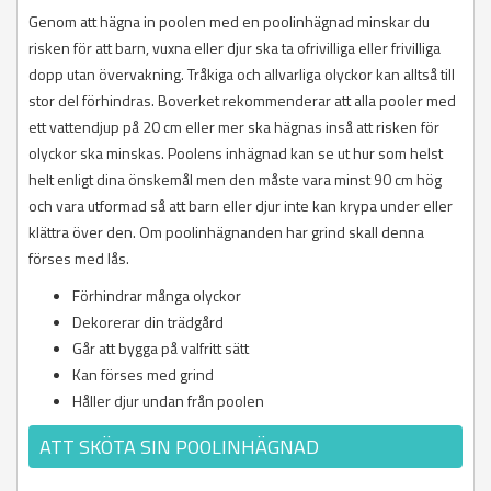
Genom att hägna in poolen med en poolinhägnad minskar du
risken för att barn, vuxna eller djur ska ta ofrivilliga eller frivilliga
dopp utan övervakning. Tråkiga och allvarliga olyckor kan alltså till
stor del förhindras. Boverket rekommenderar att alla pooler med
ett vattendjup på 20 cm eller mer ska hägnas inså att risken för
olyckor ska minskas. Poolens inhägnad kan se ut hur som helst
helt enligt dina önskemål men den måste vara minst 90 cm hög
och vara utformad så att barn eller djur inte kan krypa under eller
klättra över den. Om poolinhägnanden har grind skall denna
förses med lås.
Förhindrar många olyckor
Dekorerar din trädgård
Går att bygga på valfritt sätt
Kan förses med grind
Håller djur undan från poolen
ATT SKÖTA SIN POOLINHÄGNAD