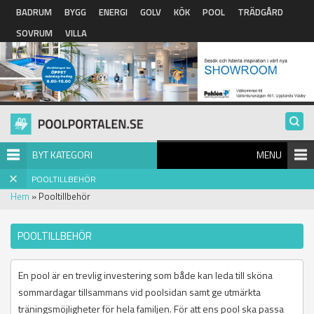
Hoppa till huvudinnehåll
BADRUM
BYGG
ENERGI
GOLV
KÖK
POOL
TRÄDGÅRD
SOVRUM
VILLA
BYT KATEGORI
MENU
POOLTILLBEHÖR
Hem
» Pooltillbehör
POOLTILLBEHÖR
En pool är en trevlig investering som både kan leda till sköna
sommardagar tillsammans vid poolsidan samt ge utmärkta
träningsmöjligheter för hela familjen. För att ens pool ska passa