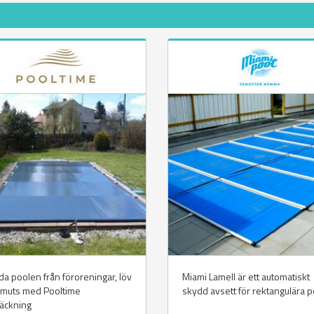
a poolen från föroreningar, löv
Miami Lamell är ett automatiskt
smuts med Pooltime
skydd avsett för rektangulära p
äckning