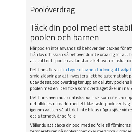
Poolöverdrag
Täck din pool med ett stab
poolen och barnen
När poolen inte används så behöver den täckas för att
från löv och skräp så behöver du inte oroa dig för att ba
att vattnet i poolen avdunstar vilket även minskar di
Det finns flera
olika typer utav pooltäckning att välja 
smidig lösning är att investera i ett helautomatiskt
utav dessa poolöverdrag tar upp en del utav poolens lä
poolen med en liten ficka som överdraget åker in i när 
Det finns även automatiska poollock som inte tar upp 
det alldeles utmärkt med ett klassiskt poolöverdrag 
igenom vatten så att det inte bildas några sjöar vid 
ett alternativ är solfolie.
Väljer du att täcka din pool med solfolie så förhind
temperaturen på poolvattnet ökar med cirka 4 grader