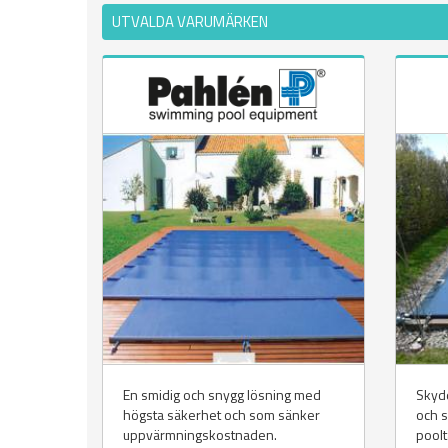
UTVALDA VARUMÄRKEN
En smidig och snygg lösning med
Skydd
högsta säkerhet och som sänker
och 
uppvärmningskostnaden.
poolt