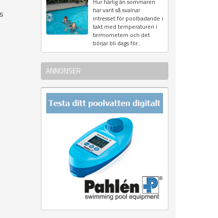
Hur härlig än sommaren
har varit så svalnar
as
intresset för poolbadande i
takt med temperaturen i
termometern och det
börjar bli dags för...
ANNONSER