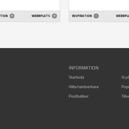
ATION
WEBBPLATS
INSPIRATION
WEBBPL
INFORMATION
Startsida
Vi p
Hitta hantverkare
Pop
Poolbutiker
Till