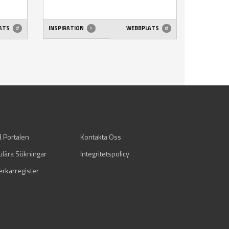
ATS
INSPIRATION
WEBBPLATS
å Portalen
Kontakta Oss
ulära Sökningar
Integritetspolicy
verkarregister