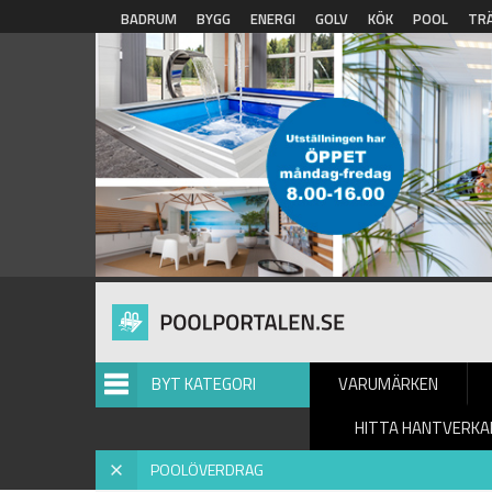
Hoppa till huvudinnehåll
BADRUM
BYGG
ENERGI
GOLV
KÖK
POOL
TR
BYT KATEGORI
VARUMÄRKEN
HITTA HANTVERKA
Hem
»
Poolöverdrag
»
Inspiration
» Poolöverdrag
X
POOLÖVERDRAG