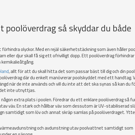
ilt poolöverdrag så skyddar du både
 förhindra olyckor. Med en rejäl säkerhetstäckning som även håller poo
rn eller djur skall få sig ett ofrivilligt dopp. Ett poolöverdrag förhindra
n kemikalieåtgång.
bland
, allt för att du skall hitta det som passar bäst till dig och din pool
 poolöverdrag där du enkelt manövrerar poolskyddet med ett handtag. 
ngd när de inte används och vill du inte att det ska synas så kan du f
det inte utnyttjas.
någon extra plats i poolen. Föredrar du ett enklare poolöverdrag så f
utav väv. En stark och hållbar väv som dessutom är UV-stabiliserad sl
regn samtidigt som löv och annat skräp samlas på poolöverdraget. Ytte
ras värmeavdunstning och avdunstning utav poolvattnet samtidigt som
 under en säsong.