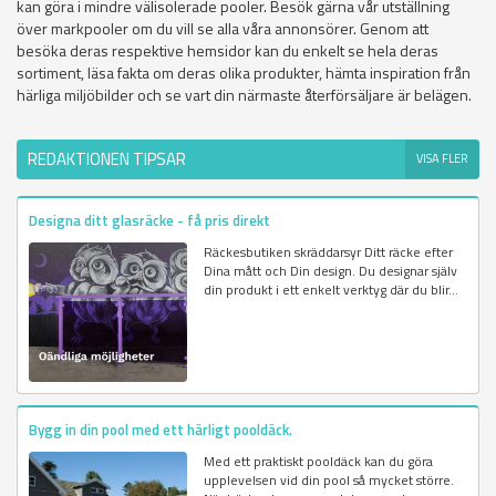
kan göra i mindre välisolerade pooler. Besök gärna vår utställning
över markpooler om du vill se alla våra annonsörer. Genom att
besöka deras respektive hemsidor kan du enkelt se hela deras
sortiment, läsa fakta om deras olika produkter, hämta inspiration från
härliga miljöbilder och se vart din närmaste återförsäljare är belägen.
REDAKTIONEN TIPSAR
VISA FLER
Designa ditt glasräcke - få pris direkt
Räckesbutiken skräddarsyr Ditt räcke efter
Dina mått och Din design. Du designar själv
din produkt i ett enkelt verktyg där du blir...
Bygg in din pool med ett härligt pooldäck.
Med ett praktiskt pooldäck kan du göra
upplevelsen vid din pool så mycket större.