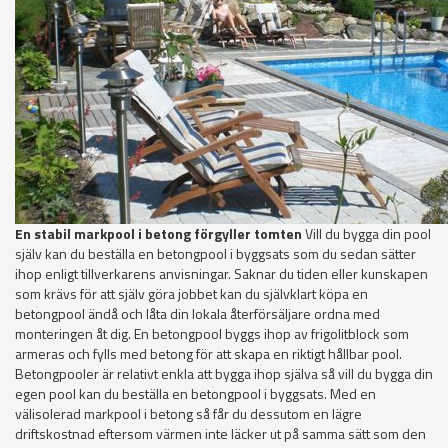
En stabil markpool i betong förgyller tomten
Vill du bygga din pool
själv kan du beställa en betongpool i byggsats som du sedan sätter
ihop enligt tillverkarens anvisningar. Saknar du tiden eller kunskapen
som krävs för att själv göra jobbet kan du självklart köpa en
betongpool ändå och låta din lokala återförsäljare ordna med
monteringen åt dig. En betongpool byggs ihop av frigolitblock som
armeras och fylls med betong för att skapa en riktigt hållbar pool.
Betongpooler är relativt enkla att bygga ihop själva så vill du bygga din
egen pool kan du beställa en betongpool i byggsats. Med en
välisolerad markpool i betong så får du dessutom en lägre
driftskostnad eftersom värmen inte läcker ut på samma sätt som den