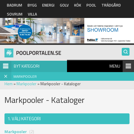
Hoppa till huvudinnehåll
BADRUM
BYGG
ENERGI
GOLV
KÖK
POOL
TRÄDGÅRD
SOVRUM
VILLA
BYT KATEGORI
MENU
MARKPOOLER
Hem
»
Markpooler
» Markpooler - Kataloger
Markpooler - Kataloger
1. VÄLJ KATEGORI
Markpooler
(2)