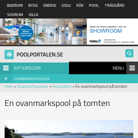
Hoppa till huvudinnehåll
BADRUM
BYGG
ENERGI
GOLV
KÖK
POOL
TRÄDGÅRD
SOVRUM
VILLA
BYT KATEGORI
MENU
OVANMARKSPOOLER
Hem
»
Ovanmarkspooler
»
Inspiration
» En ovanmarkspool på tomten
En ovanmarkspool på tomten