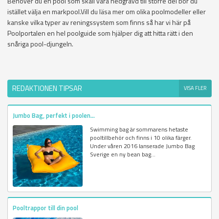
Behöver du en pool som skall vara nedgrävd till större del bör du
istället välja en markpool.Vill du läsa mer om olika poolmodeller eller
kanske vilka typer av reningssystem som finns så har vi här på
Poolportalen en hel poolguide som hjälper dig att hitta rätt i den
snåriga pool-djungeln.
REDAKTIONEN TIPSAR
VISA FLER
Jumbo Bag, perfekt i poolen...
Swimming bag är sommarens hetaste
pooltillbehör och finns i 10 olika färger.
Under våren 2016 lanserade Jumbo Bag
Sverige en ny bean bag...
Pooltrappor till din pool