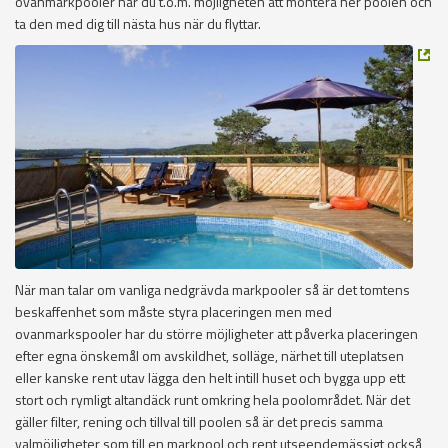
ovanmarkpooler har du t.o.m. möjligheten att montera ner poolen och
ta den med dig till nästa hus när du flyttar.
När man talar om vanliga nedgrävda markpooler så är det tomtens
beskaffenhet som måste styra placeringen men med
ovanmarkspooler har du större möjligheter att påverka placeringen
efter egna önskemål om avskildhet, solläge, närhet till uteplatsen
eller kanske rent utav lägga den helt intill huset och bygga upp ett
stort och rymligt altandäck runt omkring hela poolområdet. När det
gäller filter, rening och tillval till poolen så är det precis samma
valmöjligheter som till en markpool och rent utseendemässigt också