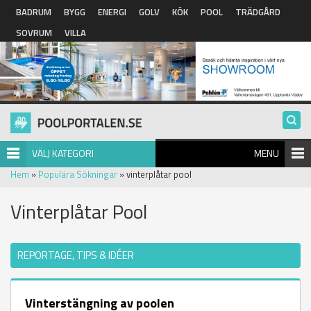
Hoppa till huvudinnehåll
BADRUM
BYGG
ENERGI
GOLV
KÖK
POOL
TRÄDGÅRD
SOVRUM
VILLA
VÄLJ KATEGORI
MENU
Hem
»
Populära Sökningar
» vinterplåtar pool
Vinterplåtar Pool
REPORTAGE, TIPS & IDÉER
Vinterstängning av poolen