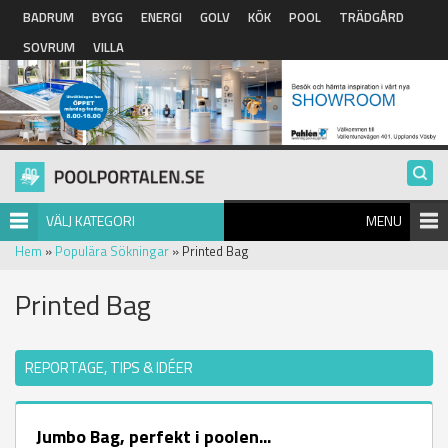
Hoppa till huvudinnehåll
BADRUM
BYGG
ENERGI
GOLV
KÖK
POOL
TRÄDGÅRD
SOVRUM
VILLA
VÄLJ KATEGORI
MENU
Hem
»
Populära Sökningar
» Printed Bag
Printed Bag
REPORTAGE, TIPS & IDÉER
Jumbo Bag, perfekt i poolen...