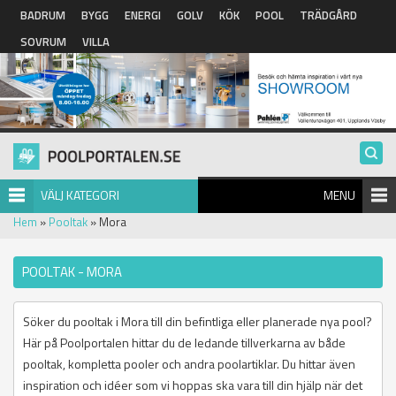
Hoppa till huvudinnehåll
BADRUM
BYGG
ENERGI
GOLV
KÖK
POOL
TRÄDGÅRD
SOVRUM
VILLA
VÄLJ KATEGORI
MENU
Hem
»
Pooltak
» Mora
POOLTAK - MORA
Söker du pooltak i Mora till din befintliga eller planerade nya pool?
Här på Poolportalen hittar du de ledande tillverkarna av både
pooltak, kompletta pooler och andra poolartiklar. Du hittar även
inspiration och idéer som vi hoppas ska vara till din hjälp när det