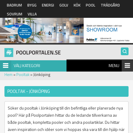
Hoppa till huvudinnehåll
BADRUM
BYGG
ENERGI
GOLV
KÖK
POOL
TRÄDGÅRD
SOVRUM
VILLA
VÄLJ KATEGORI
MENU
Hem
»
Pooltak
» Jönköping
POOLTAK - JÖNKÖPING
Söker du pooltak i Jönköping till din befintliga eller planerade nya
pool? Här på Poolportalen hittar du de ledande tillverkarna av
både pooltak, kompletta pooler och andra poolartiklar. Du hittar
även inspiration och idéer som vi hoppas ska vara till din hjälp när