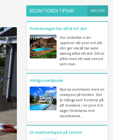
REDAKTIONEN TIPSAR
VISA FLER
Poolsäsongen har alltid ett slut
Hur underbar vi än
upplever vår pool och allt
den ger oss så har varje
säsong alltid ett slut. Det är
alltid med ett visst vemod
som man...
Härliga markpooler
Njut av sommaren med en
markpool på tomten. Det
är många som funderar på
att investera i en pool och
väger fördelarna mot
nackdelarna....
En ovanmarkspool på tomten