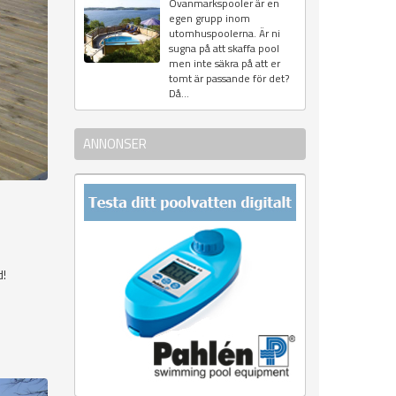
Ovanmarkspooler är en
egen grupp inom
utomhuspoolerna. Är ni
sugna på att skaffa pool
men inte säkra på att er
tomt är passande för det?
Då...
ANNONSER
d!