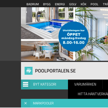
Hoppa till huvudinnehåll
BADRUM
BYGG
ENERGI
GOLV
KÖK
POOL
TR
BYT KATEGORI
VARUMÄRKEN
HITTA HANTVERKA
Hem
»
Markpooler
»
Inspiration
» PP POOL
X
MARKPOOLER