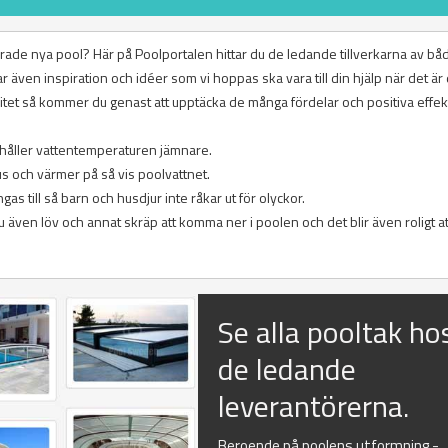
anerade nya pool? Här på Poolportalen hittar du de ledande tillverkarna av bå
r även inspiration och idéer som vi hoppas ska vara till din hjälp när det är 
alitet så kommer du genast att upptäcka de många fördelar och positiva effek
 håller vattentemperaturen jämnare.
us och värmer på så vis poolvattnet.
as till så barn och husdjur inte råkar ut för olyckor.
u även löv och annat skräp att komma ner i poolen och det blir även roligt a
Se alla pooltak ho
de ledande
leverantörerna.
Beroende på poolens utformning -