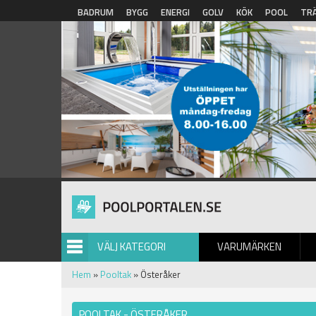
Hoppa till huvudinnehåll
BADRUM
BYGG
ENERGI
GOLV
KÖK
POOL
TR
VÄLJ KATEGORI
VARUMÄRKEN
BILDGALLERI
Hem
»
Pooltak
» Österåker
POOLTAK - ÖSTERÅKER