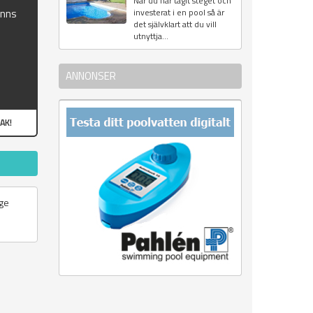
När du har tagit steget och
inns
investerat i en pool så är
det självklart att du vill
utnyttja...
ANNONSER
AK!
nge