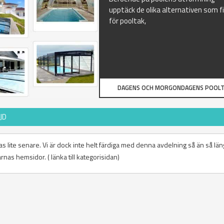
upptäck de olika alternativen som f
för pooltak,
DAGENS OCH MORGONDAGENS POOLT
JD
as lite senare. Vi är dock inte helt färdiga med denna avdelning så än så lä
arnas hemsidor. ( länka till kategorisidan)