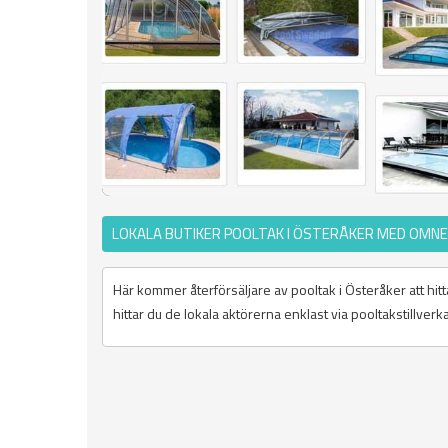
LOKALA BUTIKER POOLTAK I ÖSTERÅKER MED OMNE
Här kommer återförsäljare av pooltak i Österåker att hitt
hittar du de lokala aktörerna enklast via pooltakstillverk