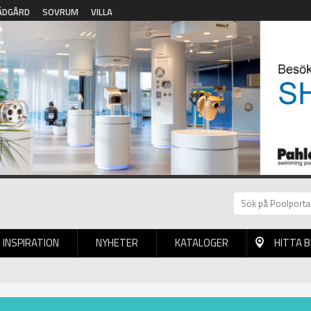
ÄDGÅRD
SOVRUM
VILLA
INSPIRATION
NYHETER
KATALOGER
HITTA 