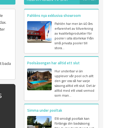
de
Pahléns nya exklusiva showroom
dax.
Pahlén har mer än 40 års
erfarenhet av tillverkning
ter
av kvalitetsprodukter för
pooler i alla storlekar Från
små privata pooler till
stora...
Poolsäsongen har alltid ett slut
tt bada
Hur underbar vi än
upplever vår pool och allt
den ger oss så har varje
säsong alltid ett slut. Det är
alltid med ett visst vemod
s
som man...
Simma under pooltak
Ett smidigt pooltak kan
förlänga din badsäsong.