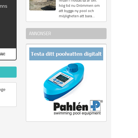
redan i höstas så är det
inns
hög tid nu Drömmen om
att bygga ny pool och
möjligheten att bara...
ANNONSER
AK!
änge