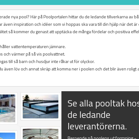
lanerade nya pool? Här på Poolportalen hittar du de ledande tillverkarna av b
r även inspiration och idéer som vi hoppas ska vara till din hjälp när det är 
valitet så kommer du genast att upptäcka de många fördelar och positiva effe
 håller vattentemperaturen jämnare.
us och värmer på så vis poolvattnet.
as till så barn och husdjur inte råkar ut för olyckor.
u även löv och annat skräp att komma ner i poolen och det blir även roligt a
Se alla pooltak ho
de ledande
leverantörerna.
Beroende på poolens utformning -