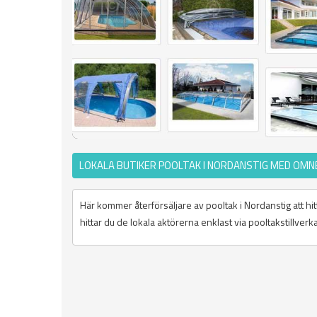
LOKALA BUTIKER POOLTAK I NORDANSTIG MED OMN
Här kommer återförsäljare av pooltak i Nordanstig att hit
hittar du de lokala aktörerna enklast via pooltakstillverk