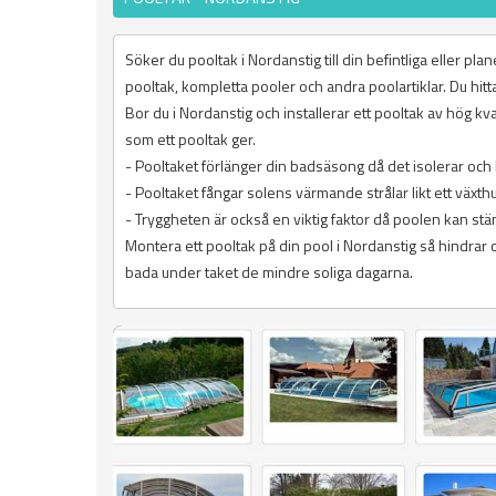
Söker du pooltak i Nordanstig till din befintliga eller p
pooltak, kompletta pooler och andra poolartiklar. Du hitta
Bor du i Nordanstig och installerar ett pooltak av hög k
som ett pooltak ger.
- Pooltaket förlänger din badsäsong då det isolerar och
- Pooltaket fångar solens värmande strålar likt ett växth
- Tryggheten är också en viktig faktor då poolen kan stäng
Montera ett pooltak på din pool i Nordanstig så hindrar d
bada under taket de mindre soliga dagarna.