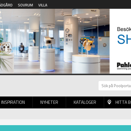
ÄDGÅRD
SOVRUM
VILLA
INSPIRATION
NYHETER
KATALOGER
HITTA 