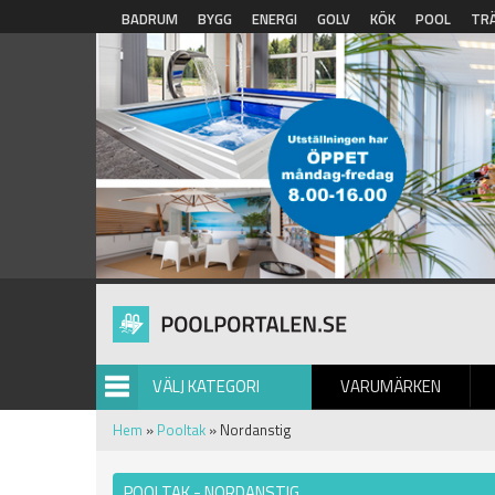
Hoppa till huvudinnehåll
BADRUM
BYGG
ENERGI
GOLV
KÖK
POOL
TR
VÄLJ KATEGORI
VARUMÄRKEN
BILDGALLERI
Hem
»
Pooltak
» Nordanstig
POOLTAK - NORDANSTIG