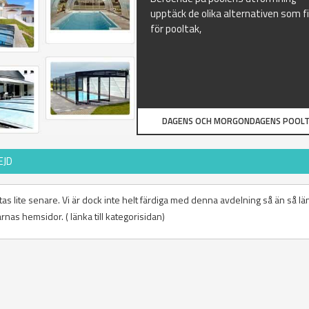
upptäck de olika alternativen som f
för pooltak,
DAGENS OCH MORGONDAGENS POOLT
EJD
tas lite senare. Vi är dock inte helt färdiga med denna avdelning så än så l
arnas hemsidor. ( länka till kategorisidan)