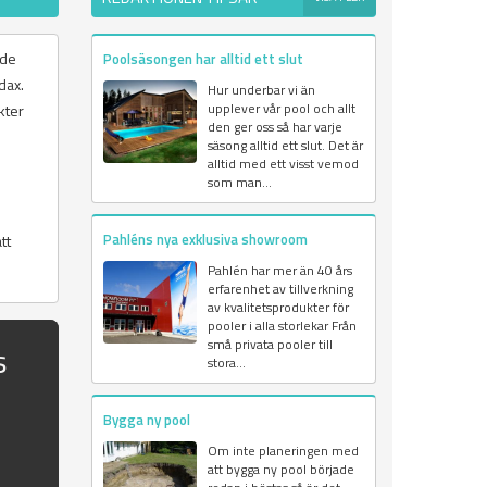
åde
Poolsäsongen har alltid ett slut
dax.
Hur underbar vi än
upplever vår pool och allt
kter
den ger oss så har varje
säsong alltid ett slut. Det är
alltid med ett visst vemod
som man...
Pahléns nya exklusiva showroom
tt
Pahlén har mer än 40 års
erfarenhet av tillverkning
av kvalitetsprodukter för
pooler i alla storlekar Från
små privata pooler till
s
stora...
Bygga ny pool
Om inte planeringen med
att bygga ny pool började