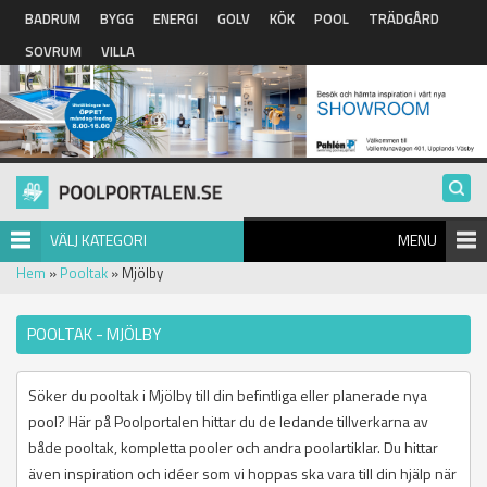
Hoppa till huvudinnehåll
BADRUM
BYGG
ENERGI
GOLV
KÖK
POOL
TRÄDGÅRD
SOVRUM
VILLA
VÄLJ KATEGORI
MENU
Hem
»
Pooltak
» Mjölby
POOLTAK - MJÖLBY
Söker du pooltak i Mjölby till din befintliga eller planerade nya
pool? Här på Poolportalen hittar du de ledande tillverkarna av
både pooltak, kompletta pooler och andra poolartiklar. Du hittar
även inspiration och idéer som vi hoppas ska vara till din hjälp när