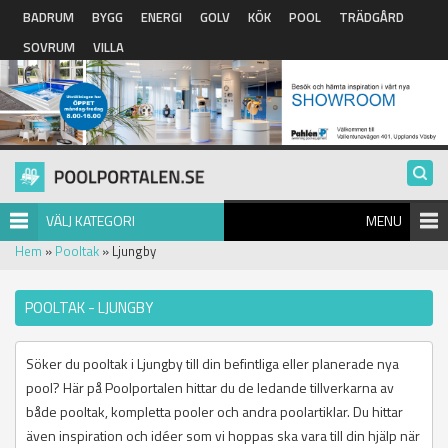
Hoppa till huvudinnehåll
BADRUM
BYGG
ENERGI
GOLV
KÖK
POOL
TRÄDGÅRD
SOVRUM
VILLA
VÄLJ KATEGORI
MENU
Hem
»
Pooltak
» Ljungby
POOLTAK - LJUNGBY
Söker du pooltak i Ljungby till din befintliga eller planerade nya
pool? Här på Poolportalen hittar du de ledande tillverkarna av
både pooltak, kompletta pooler och andra poolartiklar. Du hittar
även inspiration och idéer som vi hoppas ska vara till din hjälp när