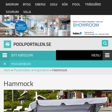
Hoppa till huvudinnehåll
BADRUM
BYGG
ENERGI
GOLV
KÖK
POOL
TRÄDGÅRD
SOVRUM
VILLA
BYT KATEGORI
MENU
POOLMÖBLER
Hem
»
Poolmöbler
»
Inspiration
» Hammock
Hammock