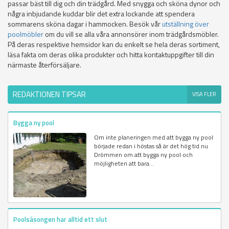
passar bäst till dig och din trädgård. Med snygga och sköna dynor och
några inbjudande kuddar blir det extra lockande att spendera
sommarens sköna dagar i hammocken. Besök vår
utställning över
poolmöbler
om du vill se alla våra annonsörer inom trädgårdsmöbler.
På deras respektive hemsidor kan du enkelt se hela deras sortiment,
läsa fakta om deras olika produkter och hitta kontaktuppgifter till din
närmaste återförsäljare.
REDAKTIONEN TIPSAR
VISA FLER
Bygga ny pool
Om inte planeringen med att bygga ny pool
började redan i höstas så är det hög tid nu
Drömmen om att bygga ny pool och
möjligheten att bara...
Poolsäsongen har alltid ett slut