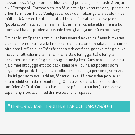
passar bäst. Något som har blivit väldigt populärt, de senaste åren, är en
s.k. "Formpool". Formpoolen kan följa naturliga konturer och, i princip, ha
vilken form som helst. Vanligast är dock den rektangulära poolen med
måtten 8x4 meter. En liten detalj att tänka på är att kanske välja en
"pooltrappa" i stället. Har man små barn eller kanske äldre männsikor
som skall bada i poolen är det inte trevligt att gå ner på en poolstege.
Om det är ett Spabad som du är intresserad av kan de flesta butikerna
visa och demonstrera alla finnesser och funktioner. Spabaden benämns
ofta som UteSpa eller Trädgårdsspa och det finns ganska många olika
modeller att välja mellan. Skall man sitta eller ligga, två eller fyra
personer och hur många massagemunstycken?Kanske vill du även ha
hjälp med att bygga ett pooldäck, kanske vill du ha ett pooltak som
skyddar din pool? Ta hjälp av poolbutikens kunniga personal, som vet
vilka frågor som skall ställas, för att du skall få precis den pool eller
spaprodukt som du förväntat dig. Om du vill se poolbutiker i andra
områden än Trollhättan klickar du bara på "Hitta butiker", i den svarta
toppmenyn. Lycka till med din nya pool eller spabad!
ÅTERFÖRSÄLJARE I TROLLHÄTTAN OCH NÄROMRÅDET