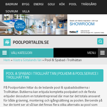
Hoppa till huvudinnehåll
BADRUM
BYGG
ENERGI
GOLV
KÖK
POOL
TRÄDGÅRD
SOVRUM
VILLA
VÄLJ KATEGORI
MENU
Hem
»
Västra Götalands län
» Pool & Spabad i Trollhättan
POOL & SPABAD I TROLLHÄTTAN | POLKEMI & POOLSERVICE I
TROLLHÄTTAN
På Poolportalen hittar du de ledande pool & spabadsbutikerna i
Trollhättan. Butikerna kan erbjuda kompletta poolpaket och de flesta
erbjuder dessutom en totalentreprenad där man tar det totala ansvaret
för både grävning, montering och igångsättning av poolen. Beroende på
hur din tomt ser ut så kan det finnas flera olika alternativ av pool som