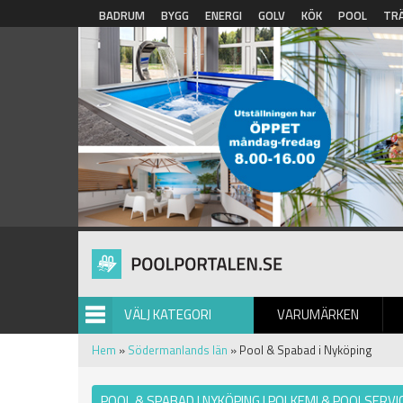
Hoppa till huvudinnehåll
BADRUM
BYGG
ENERGI
GOLV
KÖK
POOL
TR
VÄLJ KATEGORI
VARUMÄRKEN
BILDGALLERI
Hem
»
Södermanlands län
» Pool & Spabad i Nyköping
POOL & SPABAD I NYKÖPING | POLKEMI & POOLSERVIC