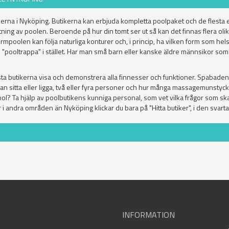
erna i Nyköping. Butikerna kan erbjuda kompletta poolpaket och de flesta
ning av poolen. Beroende på hur din tomt ser ut så kan det finnas flera olik
Formpoolen kan följa naturliga konturer och, i princip, ha vilken form som h
en "pooltrappa" i stället. Har man små barn eller kanske äldre männsikor som s
esta butikerna visa och demonstrera alla finnesser och funktioner. Spabad
man sitta eller ligga, två eller fyra personer och hur många massagemunstyc
l? Ta hjälp av poolbutikens kunniga personal, som vet vilka frågor som skall s
 i andra områden än Nyköping klickar du bara på "Hitta butiker", i den svart
INFORMATION