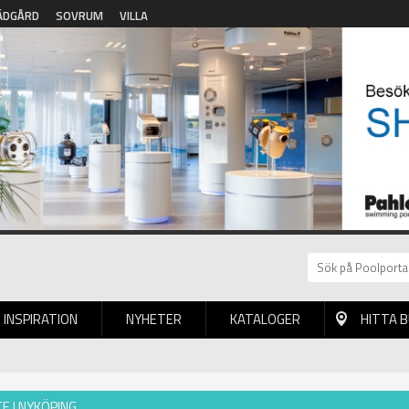
ÄDGÅRD
SOVRUM
VILLA
INSPIRATION
NYHETER
KATALOGER
HITTA 
E I NYKÖPING