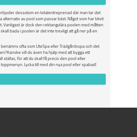
 erbjuder dessutom en totalentreprenad där man tar det
a alternativ av pool som passar bäst. Något som har blivit
elst. Vanligast är dock den rektangulära poolen med måtten
kall bada i poolen är det inte trevligt att gå ner på en
en benämns ofta som UteSpa eller Trädgårdsspa och det
ken?Kanske vill du även ha hjälp med att bygga ett
tällas, för att du skall få precis den pool eller
a toppmenyn. Lycka till med din nya pool eller spabad!