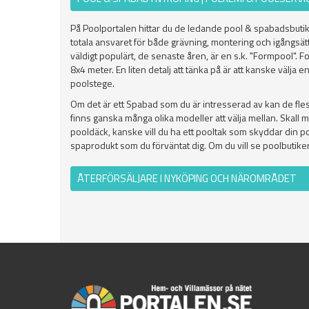
På Poolportalen hittar du de ledande pool & spabadsbutik
totala ansvaret för både grävning, montering och igångsätt
väldigt populärt, de senaste åren, är en s.k. "Formpool". 
8x4 meter. En liten detalj att tänka på är att kanske välja 
poolstege.
Om det är ett Spabad som du är intresserad av kan de fl
finns ganska många olika modeller att välja mellan. Skall 
pooldäck, kanske vill du ha ett pooltak som skyddar din poo
spaprodukt som du förväntat dig. Om du vill se poolbutiker
ÅTERFÖRSÄLJARE I NYKÖPING OCH NÄROMRÅDET