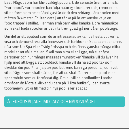
bäst. Något som har blivit väldigt populärt, de senaste åren, är en s.k.
"Formpool". Formpoolen kan följa naturliga konturer och, i princip, ha
vilken form som helst. Vanligast är dock den rektangulära poolen med
måtten 8x4 meter. En liten detalj att tänka på är att kanske välja en
"pooltrappa" i stället. Har man små barn eller kanske äldre männsikor
som skall bada i poolen är det inte trevligt att gå ner på en poolstege.
Om det är ett Spabad som du är intresserad av kan de flesta butikerna
visa och demonstrera alla finnesser och funktioner. Spabaden benämns
ofta som UteSpa eller Trädgårdsspa och det finns ganska många olika
modeller att välja mellan. Skall man sitta eller ligga, två eller fyra
personer och hur många massagemunstycken?Kanske vill du även ha
hjälp med att bygga ett pooldäck, kanske vill du ha ett pooltak som
skyddar din pool? Ta hjälp av poolbutikens kunniga personal, som vet
vilka frågor som skall ställas, för att du skall få precis den pool eller
spaprodukt som du förväntat dig. Om du vill se poolbutiker i andra
områden än Motala klickar du bara på "Hitta butiker", i den svarta
toppmenyn. Lycka till med din nya pool eller spabad!
ÅTERFÖRSÄLJARE I MOTALA OCH NÄROMRÅDET