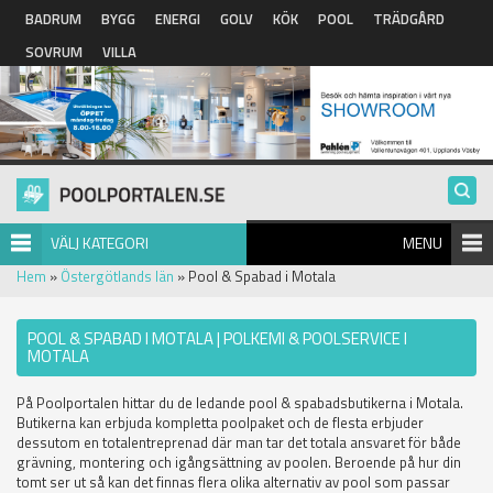
Hoppa till huvudinnehåll
BADRUM
BYGG
ENERGI
GOLV
KÖK
POOL
TRÄDGÅRD
SOVRUM
VILLA
VÄLJ KATEGORI
MENU
Hem
»
Östergötlands län
» Pool & Spabad i Motala
POOL & SPABAD I MOTALA | POLKEMI & POOLSERVICE I
MOTALA
På Poolportalen hittar du de ledande pool & spabadsbutikerna i Motala.
Butikerna kan erbjuda kompletta poolpaket och de flesta erbjuder
dessutom en totalentreprenad där man tar det totala ansvaret för både
grävning, montering och igångsättning av poolen. Beroende på hur din
tomt ser ut så kan det finnas flera olika alternativ av pool som passar