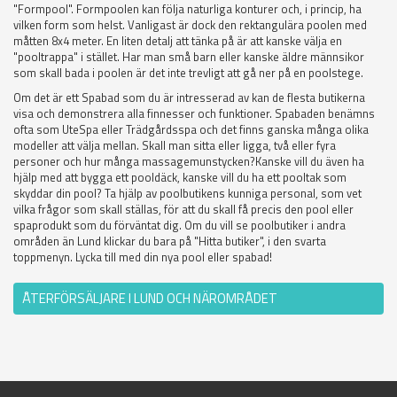
"Formpool". Formpoolen kan följa naturliga konturer och, i princip, ha
vilken form som helst. Vanligast är dock den rektangulära poolen med
måtten 8x4 meter. En liten detalj att tänka på är att kanske välja en
"pooltrappa" i stället. Har man små barn eller kanske äldre männsikor
som skall bada i poolen är det inte trevligt att gå ner på en poolstege.
Om det är ett Spabad som du är intresserad av kan de flesta butikerna
visa och demonstrera alla finnesser och funktioner. Spabaden benämns
ofta som UteSpa eller Trädgårdsspa och det finns ganska många olika
modeller att välja mellan. Skall man sitta eller ligga, två eller fyra
personer och hur många massagemunstycken?Kanske vill du även ha
hjälp med att bygga ett pooldäck, kanske vill du ha ett pooltak som
skyddar din pool? Ta hjälp av poolbutikens kunniga personal, som vet
vilka frågor som skall ställas, för att du skall få precis den pool eller
spaprodukt som du förväntat dig. Om du vill se poolbutiker i andra
områden än Lund klickar du bara på "Hitta butiker", i den svarta
toppmenyn. Lycka till med din nya pool eller spabad!
ÅTERFÖRSÄLJARE I LUND OCH NÄROMRÅDET