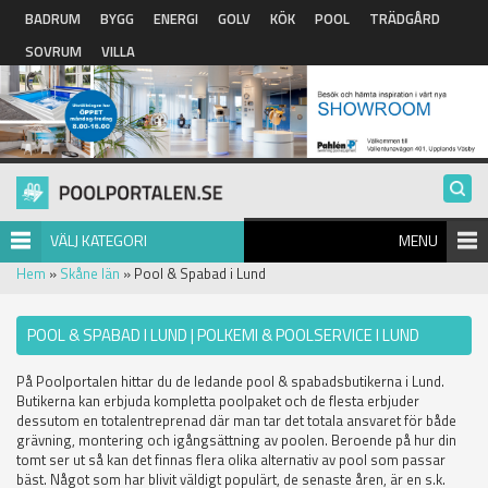
Hoppa till huvudinnehåll
BADRUM
BYGG
ENERGI
GOLV
KÖK
POOL
TRÄDGÅRD
SOVRUM
VILLA
VÄLJ KATEGORI
MENU
Hem
»
Skåne län
» Pool & Spabad i Lund
POOL & SPABAD I LUND | POLKEMI & POOLSERVICE I LUND
På Poolportalen hittar du de ledande pool & spabadsbutikerna i Lund.
Butikerna kan erbjuda kompletta poolpaket och de flesta erbjuder
dessutom en totalentreprenad där man tar det totala ansvaret för både
grävning, montering och igångsättning av poolen. Beroende på hur din
tomt ser ut så kan det finnas flera olika alternativ av pool som passar
bäst. Något som har blivit väldigt populärt, de senaste åren, är en s.k.