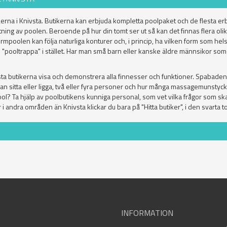
erna i Knivsta. Butikerna kan erbjuda kompletta poolpaket och de flesta e
ning av poolen. Beroende på hur din tomt ser ut så kan det finnas flera olik
Formpoolen kan följa naturliga konturer och, i princip, ha vilken form som h
en "pooltrappa" i stället. Har man små barn eller kanske äldre männsikor som s
esta butikerna visa och demonstrera alla finnesser och funktioner. Spabad
man sitta eller ligga, två eller fyra personer och hur många massagemunstyc
l? Ta hjälp av poolbutikens kunniga personal, som vet vilka frågor som skall s
i andra områden än Knivsta klickar du bara på "Hitta butiker", i den svarta 
INFORMATION