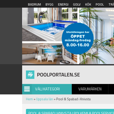
Hoppa till huvudinnehåll
BADRUM
BYGG
ENERGI
GOLV
KÖK
POOL
TR
VÄLJ KATEGORI
VARUMÄRKEN
BILDGALLERI
Hem
»
Uppsala län
» Pool & Spabad i Knivsta
POOL & SPABAD I KNIVSTA | POLKEMI & POOLSERVICE