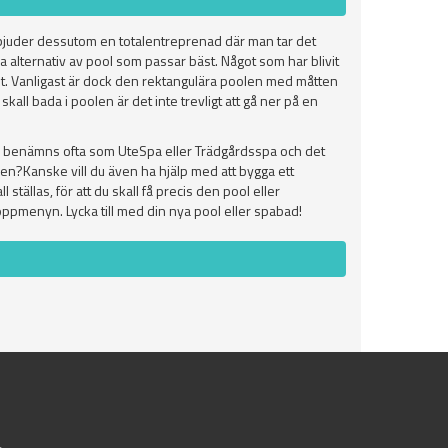
rbjuder dessutom en totalentreprenad där man tar det
a alternativ av pool som passar bäst. Något som har blivit
elst. Vanligast är dock den rektangulära poolen med måtten
kall bada i poolen är det inte trevligt att gå ner på en
en benämns ofta som UteSpa eller Trädgårdsspa och det
ken?Kanske vill du även ha hjälp med att bygga ett
tällas, för att du skall få precis den pool eller
toppmenyn. Lycka till med din nya pool eller spabad!