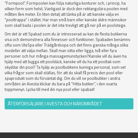
"Formpool". Formpoolen kan följa naturliga konturer och, i princip, ha
vilken form som helst. Vanligast är dock den rektangulära poolen med
måtten 8x4 meter. En liten detalj att tänka på är att kanske välja en
"pooltrappa" i stället. Har man små barn eller kanske äldre männsikor
som skall bada i poolen är det inte trevligt att gå ner på en poolstege.
Om det är ett Spabad som du är intresserad av kan de flesta butikerna
visa och demonstrera alla finnesser och funktioner. Spabaden benämns
ofta som UteSpa eller Trädgårdsspa och det finns ganska många olika
modeller att välja mellan. Skall man sitta eller ligga, två eller fyra
personer och hur många massagemunstycken?Kanske vill du även ha
hjälp med att bygga ett pooldäck, kanske vill du ha ett pooltak som
skyddar din pool? Ta hjälp av poolbutikens kunniga personal, som vet
vilka frågor som skall ställas, för att du skall få precis den pool eller
spaprodukt som du förväntat dig. Om du vill se poolbutiker i andra
områden än Avesta klickar du bara på "Hitta butiker", i den svarta
toppmenyn. Lycka till med din nya pool eller spabad!
ÅTERFÖRSÄLJARE I AVESTA OCH NÄROMRÅDET