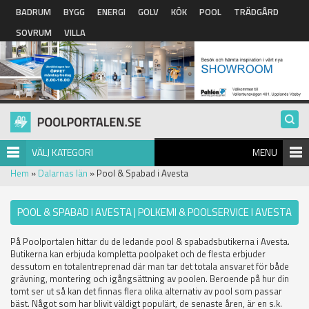
Hoppa till huvudinnehåll
BADRUM
BYGG
ENERGI
GOLV
KÖK
POOL
TRÄDGÅRD
SOVRUM
VILLA
VÄLJ KATEGORI
MENU
Hem
»
Dalarnas län
» Pool & Spabad i Avesta
POOL & SPABAD I AVESTA | POLKEMI & POOLSERVICE I AVESTA
På Poolportalen hittar du de ledande pool & spabadsbutikerna i Avesta.
Butikerna kan erbjuda kompletta poolpaket och de flesta erbjuder
dessutom en totalentreprenad där man tar det totala ansvaret för både
grävning, montering och igångsättning av poolen. Beroende på hur din
tomt ser ut så kan det finnas flera olika alternativ av pool som passar
bäst. Något som har blivit väldigt populärt, de senaste åren, är en s.k.